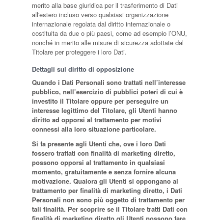
merito alla base giuridica per il trasferimento di Dati
all'estero incluso verso qualsiasi organizzazione
internazionale regolata dal diritto internazionale o
costituita da due o più paesi, come ad esempio l’ONU,
nonché in merito alle misure di sicurezza adottate dal
Titolare per proteggere i loro Dati.
Dettagli sul diritto di opposizione
Quando i Dati Personali sono trattati nell’interesse
pubblico, nell’esercizio di pubblici poteri di cui è
investito il Titolare oppure per perseguire un
interesse legittimo del Titolare, gli Utenti hanno
diritto ad opporsi al trattamento per motivi
connessi alla loro situazione particolare.
Si fa presente agli Utenti che, ove i loro Dati
fossero trattati con finalità di marketing diretto,
possono opporsi al trattamento in qualsiasi
momento, gratuitamente e senza fornire alcuna
motivazione. Qualora gli Utenti si oppongano al
trattamento per finalità di marketing diretto, i Dati
Personali non sono più oggetto di trattamento per
tali finalità. Per scoprire se il Titolare tratti Dati con
finalità di marketing diretto gli Utenti possono fare