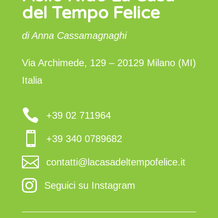
del Tempo Felice
di Anna Cassamagnaghi
Via Archimede, 129 – 20129 Milano (MI)
Italia

+39 02 711964

+39 340 0789682

contatti@lacasadeltempofelice.it

Seguici su Instagram